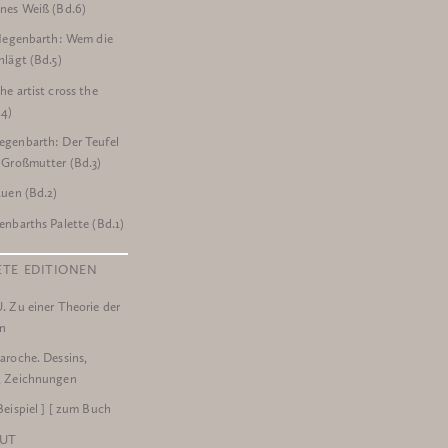
nes Weiß (Bd.6)
 Hegenbarth: Wem die
hlägt (Bd.5)
he artist cross the
.4)
genbarth: Der Teufel
 Großmutter (Bd.3)
auen (Bd.2)
enbarths Palette (Bd.1)
TE EDITIONEN
. Zu einer Theorie der
on
n und Übersetzung der Bildtitel (Detail)
aroche. Dessins,
, Zeichnungen
Beispiel ] [ zum Buch
LUT