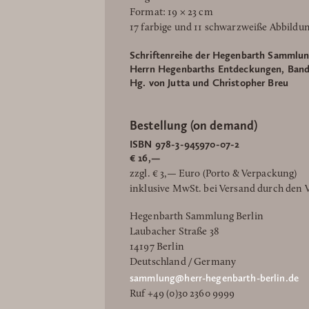
Format: 19 × 23 cm
17 farbige und 11 schwarzweiße Abbildu
Schriftenreihe der Hegenbarth Sammlun
Herrn Hegenbarths Entdeckungen, Band
Hg. von Jutta und Christopher Breu
Bestellung (on demand)
ISBN 978-3-945970-07-2
€ 16,—
zzgl. € 3,— Euro (Porto & Verpackung)
inklusive MwSt. bei Versand durch den V
Hegenbarth Sammlung Berlin
Laubacher Straße 38
14197 Berlin
Deutschland / Germany
sammlung@herr-hegenbarth-berlin.de
Ruf +49 (0)30 2360 9999