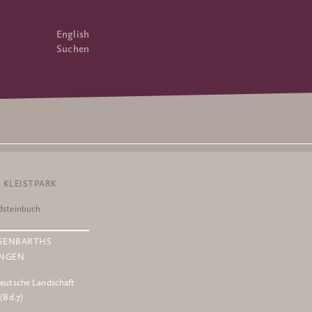
English
Suchen
 KLEISTPARK
dsteinbuch
GENBARTHS
NGEN
eutsche Landschaft
 (Bd.7)