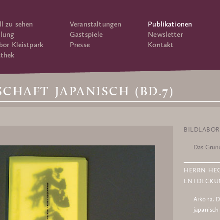
ll zu sehen
Veranstaltungen
Publikationen
lung
Gastspiele
Newsletter
bor Kleistpark
Presse
Kontakt
thek
HAFT JAPANISCH (BD.7)
BILDLABOR
Das Grun
HERRN HE
ENTDECKU
Arkona. D
japanisch