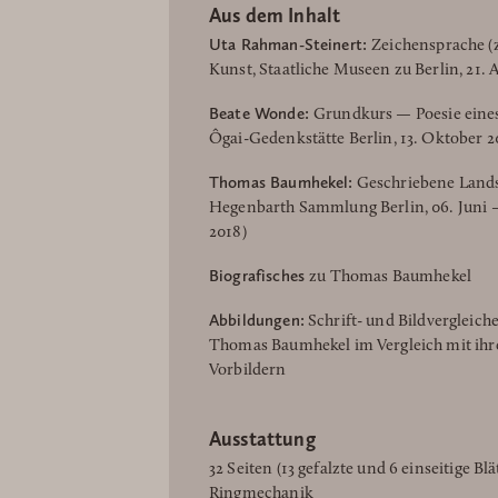
Aus dem Inhalt
Uta Rahman-Steinert:
Zeichensprache (
Kunst, Staatliche Museen zu Berlin, 21.
Beate Wonde:
Grundkurs — Poesie eines
Ôgai-Gedenkstätte Berlin, 13. Oktober 20
Thomas Baumhekel:
Geschriebene Landsc
Hegenbarth Sammlung Berlin, 06. Juni —
2018)
Biografisches
zu Thomas Baumhekel
Abbildungen:
Schrift- und Bildvergleiche
Thomas Baumhekel im Vergleich mit ihre
Vorbildern
Ausstattung
32 Seiten (13 gefalzte und 6 einseitige B
Ringmechanik