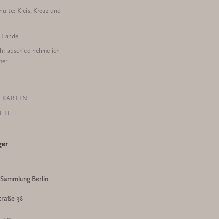
hulte: Kreis, Kreuz und
n Lande
ch: abschied nehme ich
mer
TKARTEN
FTE
ger
Sammlung Berlin
traße 38