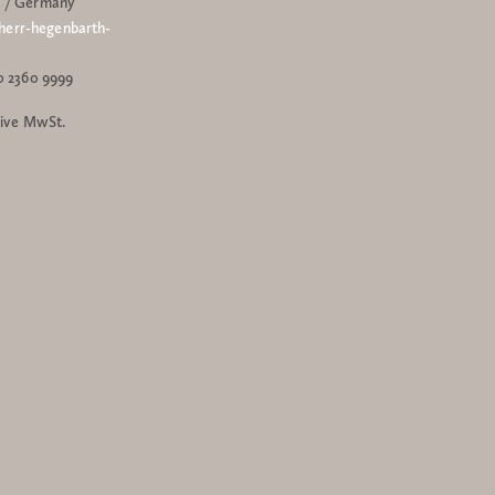
d / Germany
err-hegenbarth-
0 2360 9999
sive MwSt.