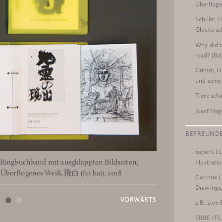
Überfloge
Schiller,
Glocke sc
Why did t
road? (Bd
Grimm, He
und seine
Tiere sch
Josef Heg
BEFREUNDE
superILLU
Illustrati
 Ringbuchband mit ausgklappten Bildseiten,
Arkona, Transkriptio
berflogenes Weiß, 飛白 (fei bai), 2018
Corinne L
Drawings
•
•
VORWÄRTS
z.B. zum 
EBBE ⁄ F