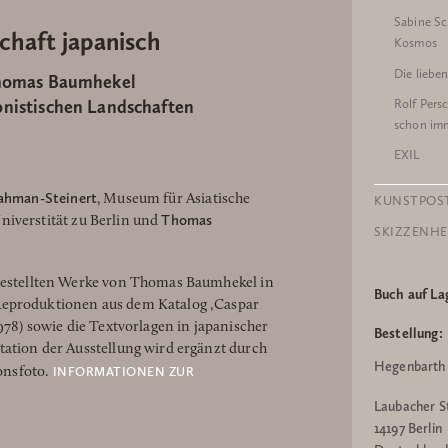
Sabine Sc
chaft japanisch
Kosmos
Die liebe
Thomas Baumhekel
onistischen Landschaften
Rolf Pers
schon im
EXIL
ahman-Steinert
, Museum für Asiatische
KUNSTPOS
Thomas
niverstität zu Berlin und
SKIZZENHE
sgestellten Werke von Thomas Baumhekel in
Buch auf La
eproduktionen aus dem Katalog ‚Caspar
978) sowie die Textvorlagen in japanischer
Bestellung:
tation der Ausstellung wird ergänzt durch
Hegenbarth 
INFORMATIONEN ZUR
ionsfoto.
Laubacher S
14197 Berlin