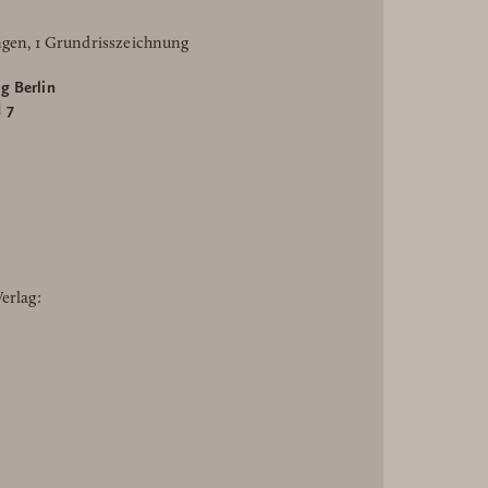
ngen, 1 Grundrisszeichnung
g Berlin
 7
erlag: