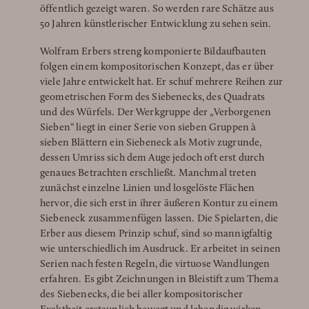
öffentlich gezeigt waren. So werden rare Schätze aus
50 Jahren künstlerischer Entwicklung zu sehen sein.
Wolfram Erbers streng komponierte Bildaufbauten
folgen einem kompositorischen Konzept, das er über
viele Jahre entwickelt hat. Er schuf mehrere Reihen zur
geometrischen Form des Siebenecks, des Quadrats
und des Würfels. Der Werkgruppe der „Verborgenen
Sieben“ liegt in einer Serie von sieben Gruppen à
sieben Blättern ein Siebeneck als Motiv zugrunde,
dessen Umriss sich dem Auge jedoch oft erst durch
genaues Betrachten erschließt. Manchmal treten
zunächst einzelne Linien und losgelöste Flächen
hervor, die sich erst in ihrer äußeren Kontur zu einem
Siebeneck zusammenfügen lassen. Die Spielarten, die
Erber aus diesem Prinzip schuf, sind so mannigfaltig
wie unterschiedlich im Ausdruck. Er arbeitet in seinen
Serien nach festen Regeln, die virtuose Wandlungen
erfahren. Es gibt Zeichnungen in Bleistift zum Thema
des Siebenecks, die bei aller kompositorischer