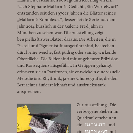
Exaktheit erstaunlich bewegt und lebendig wirken.
Nach Stephane Mallarmés Gedicht „Ein Würfelwurf“
entstanden seit den 1970er Jahren die Blätter seines
„Mallarmé-Komplexes“, dessen letzte Serie aus dem
Jahr 2014 kürzlich in der Galerie Fred Jahn in
München zu sehen war. Die Ausstellung zeigt
beispielhaft zwei Blätter daraus. Die Arbeiten, die in
Pastell und Pigmentstift ausgeführt sind, bestechen
durch eine weiche, fast pudrig oder samtig wirkende
Oberfläche. Die Bilder sind mit ungeheurer Präzision
und Konsequenz ausgeführt. In Gruppen gehängt
erinnern sie an Partituren, sie entwickeln eine visuelle
Melodie und Rhythmik, ja eine Choreografie, die den
Betrachter äußerst lebhaft und ausdrucksstark
ansprechen.
Zur Ausstellung „Die
verborgene Sieben im
Quadrat“ erscheinen
FALTBLATT
ein
und
FALTPLAKAT
ein
mit