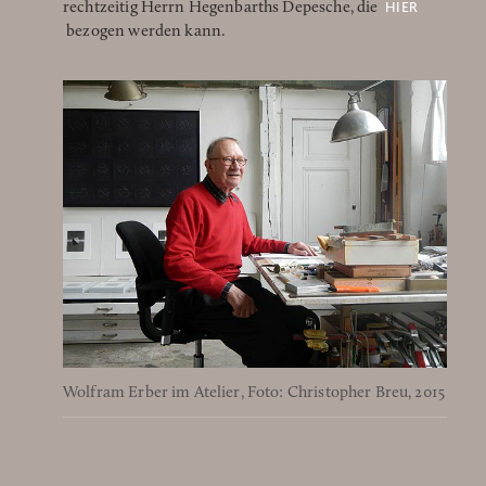
HIER
rechtzeitig Herrn Hegenbarths Depesche, die
bezogen werden kann.
Wolfram Erber im Atelier, Foto: Christopher Breu, 2015
Die v
Wolfr
Die v
Wolfr
Zweit
Entwu
Im At
Wolfr
Blick
Paste
James
Breu,
Schab
Colla
Galer
Karto
1980e