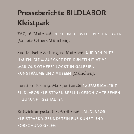
Presseberichte BILDLABOR
Kleistpark
REISE UM DIE WELT IN ZEHN TAGEN
FAZ, 16. Mai 2026:
[Various Others München].
AUF DEN PUTZ
Süddeutsche Zeitung, 12. Mai 2026:
HAUEN. DIE 9. AUSGABE DER KUNSTINITIATIVE
„VARIOUS OTHERS” LOCKT IN GALERIEN,
KUNSTRÄUME UND MUSEEN
[München].
BAUZAUNGALERIE
kunst:art Nr. 109, Mai/ Juni 2026:
BILDLABOR KLEISTPARK BERLIN: GESCHICHTE SEHEN
— ZUKUNFT GESTALTEN
„BILDLABOR
Entwicklungsstadt, 8. April 2026:
KLEISTPARK“: GRUNDSTEIN FÜR KUNST UND
FORSCHUNG GELEGT