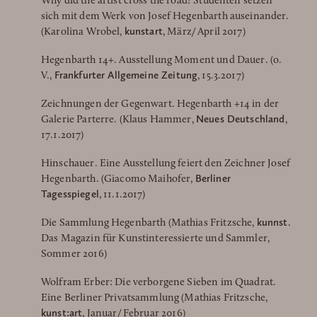
Why did the artist cross the road? Studenten setzen
sich mit dem Werk von Josef Hegenbarth auseinander.
kunstart
(Karolina Wrobel,
, März/ April 2017)
Hegenbarth 14+. Ausstellung Moment und Dauer. (o.
Frankfurter Allgemeine Zeitung
V.,
, 15.3.2017)
Zeichnungen der Gegenwart. Hegenbarth +14 in der
Neues Deutschland
Galerie Parterre. (Klaus Hammer,
,
17.1.2017)
Hinschauer. Eine Ausstellung feiert den Zeichner Josef
Berliner
Hegenbarth. (Giacomo Maihofer,
Tagesspiegel
, 11.1.2017)
kunnst
Die Sammlung Hegenbarth (Mathias Fritzsche,
.
Das Magazin für Kunstinteressierte und Sammler,
Sommer 2016)
Wolfram Erber: Die verborgene Sieben im Quadrat.
Eine Berliner Privatsammlung (Mathias Fritzsche,
kunst:art
, Januar/ Februar 2016)