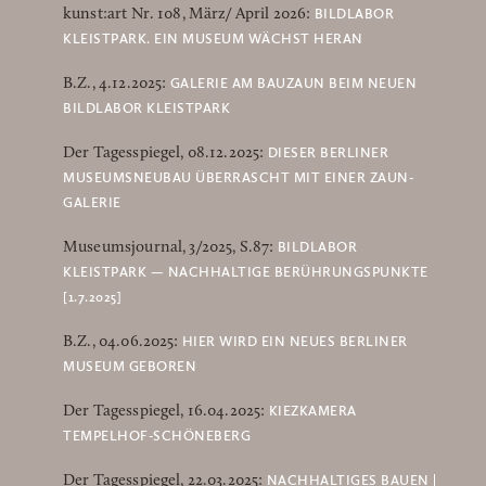
BILDLABOR
kunst:art Nr. 108, März/ April 2026:
KLEISTPARK. EIN MUSEUM WÄCHST HERAN
GALERIE AM BAUZAUN BEIM NEUEN
B.Z., 4.12.2025:
BILDLABOR KLEISTPARK
DIESER BERLINER
Der Tagesspiegel, 08.12.2025:
MUSEUMSNEUBAU ÜBERRASCHT MIT EINER ZAUN-
GALERIE
BILDLABOR
Museumsjournal, 3/2025, S.87:
KLEISTPARK — NACHHALTIGE BERÜHRUNGSPUNKTE
[1.7.2025]
HIER WIRD EIN NEUES BERLINER
B.Z., 04.06.2025:
MUSEUM GEBOREN
KIEZKAMERA
Der Tagesspiegel, 16.04.2025:
TEMPELHOF-SCHÖNEBERG
NACHHALTIGES BAUEN |
Der Tagesspiegel, 22.03.2025: