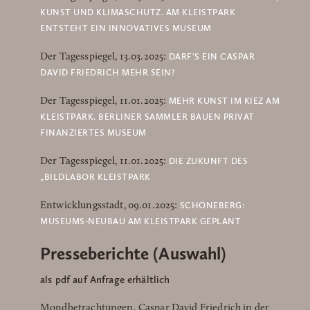
KUNST UND KLIMASCHUTZ. AM KLEISTPARK
ENTSTEHT EIN INNOVATIVES MUSEUM
DARF'S EIN CASPAR
Der Tagesspiegel, 13.03.2025:
DAVID FRIEDRICH MEHR SEIN?
MEHR KUNST IM KIEZ AM
Der Tagesspiegel, 11.01.2025:
KLEISTPARK. BERLINER SAMMLER BAUEN PRIVAT
FINANZIERTES MUSEUM
DIE ZUKUNFT DES
Der Tagesspiegel, 11.01.2025:
„BILDLABOR KLEISTPARK
SCHÖNEBERG:
Entwicklungsstadt, 09.01.2025:
MUSEUMS-NEUBAU AM KLEISTPARK GEPLANT
Presseberichte (Auswahl)
als pdf auf Anfrage erhältlich
Mondbetrachtungen. Caspar David Friedrich in der