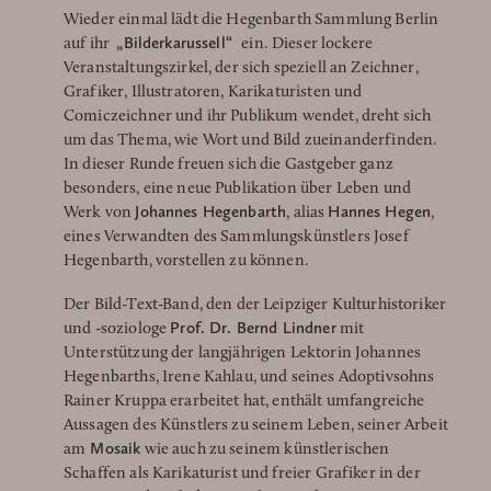
Wieder einmal lädt die Hegenbarth Sammlung Berlin
„Bilderkarussell“
auf ihr
ein. Dieser lockere
Veranstaltungszirkel, der sich speziell an Zeichner,
Grafiker, Illustratoren, Karikaturisten und
Comiczeichner und ihr Publikum wendet, dreht sich
um das Thema, wie Wort und Bild zueinanderfinden.
In dieser Runde freuen sich die Gastgeber ganz
besonders, eine neue Publikation über Leben und
Johannes Hegenbarth
Hannes Hegen
Werk von
, alias
,
eines Verwandten des Sammlungskünstlers Josef
Hegenbarth, vorstellen zu können.
Der Bild-Text-Band, den der Leipziger Kulturhistoriker
Prof. Dr. Bernd Lindner
und -soziologe
mit
Unterstützung der langjährigen Lektorin Johannes
Hegenbarths, Irene Kahlau, und seines Adoptivsohns
Rainer Kruppa erarbeitet hat, enthält umfangreiche
Aussagen des Künstlers zu seinem Leben, seiner Arbeit
Mosaik
am
wie auch zu seinem künstlerischen
Schaffen als Karikaturist und freier Grafiker in der