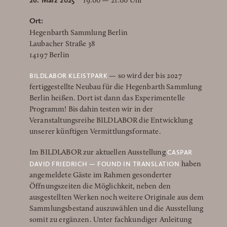
26. März 2025
19:00 — 21:00 Uhr
Ort:
Hegenbarth Sammlung Berlin
Laubacher Straße 38
14197 Berlin
BILDLABOR KLEISTPARK
—
so wird der bis 2027
fertiggestellte Neubau für die Hegenbarth Sammlung
Berlin heißen. Dort ist dann das Experimentelle
Programm! Bis dahin testen wir in der
Veranstaltungsreihe BILDLABOR die Entwicklung
unserer künftigen Vermittlungsformate.
CASPAR
Im BILDLABOR zur aktuellen Ausstellung
DAVID FRIEDRICH — FOUND IN TRANSLATION
haben
angemeldete Gäste im Rahmen gesonderter
Öffnungszeiten die Möglichkeit, neben den
ausgestellten Werken noch weitere Originale aus dem
Sammlungsbestand auszuwählen und die Ausstellung
somit zu ergänzen. Unter fachkundiger Anleitung