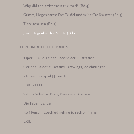
Why did the artist cross the road? (Bd.4)
Grimm, Hegenbarth: Der Teufel und seine Großmutter (Bd.3)
Tiere schauen (Bd.2)
Josef Hegenbarths Palette (Bd.1)
BEFREUNDETE EDITIONEN
superILLU. Zu einer Theorie der Illustration
Corinne Laroche. Dessins, Drawings, Zeichnungen
z.B. zum Beispiel ] [ zum Buch
EBBE ⁄ FLUT
Sabine Schulte: Kreis, Kreuz und Kosmos
Die lieben Lande
Rolf Persch: abschied nehme ich schon immer
EXIL